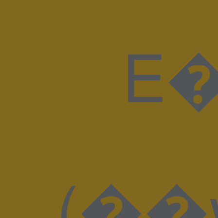
E�H I��J�8ɫ�
(��