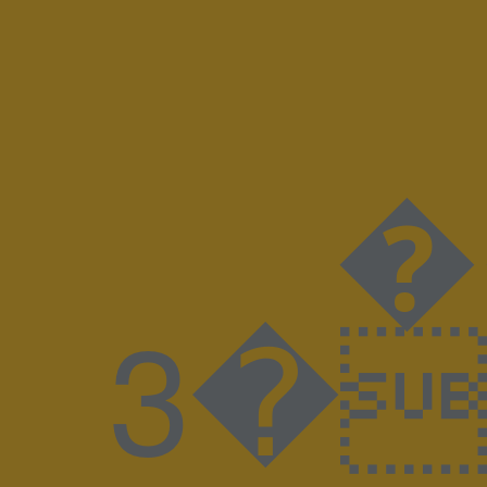
����
����3�J����8BIM!WAdobe PhotoshopAdobe Photoshop 20238BIMuZ%GKLUDI-LUMA_17SP0300_quer_V00M KludiLuma DesignspiegelSpiegelx �� �ICC_PROFILE �mntrRGB XYZ �$acsp���-����n^��o&�descDybXYZ�bTRC� gTRC� rTRC� dmdd ��gXYZ hlumi |meas �$bkpt �rXYZ