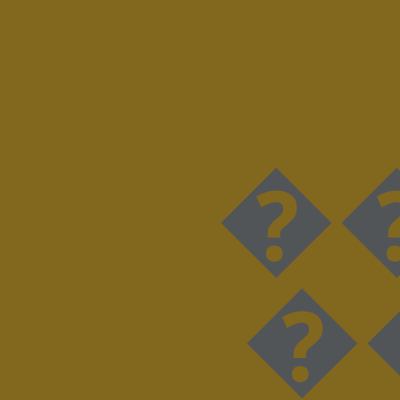
���D���I���N���
��