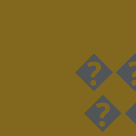
���D���I���N���
��