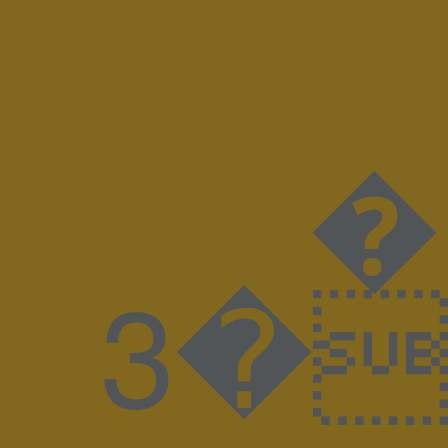
����
����3�J����8BIM!WAdobe PhotoshopAdobe Photoshop 20238BIMuZ%GKLUDI-LUMA_17SP0300_quer_V00M KludiLuma DesignspiegelSpiegelx �� �ICC_PROFILE �mntrRGB XYZ �$acsp���-����n^��o&�descDybXYZ�bTRC� gTRC� rTRC� dmdd ��gXYZ hlumi |meas �$bkpt �rXYZ