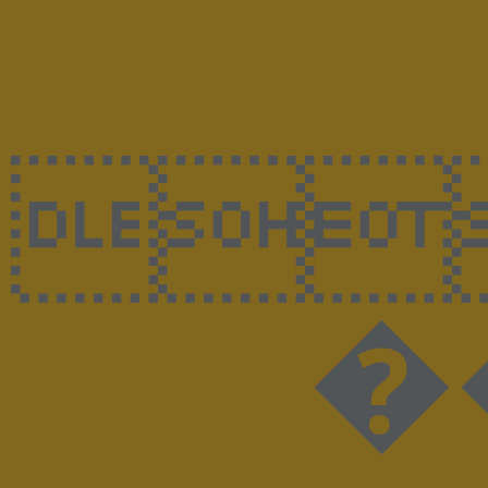

��@��0�^���UڊҒ�-r+^�5��tEM