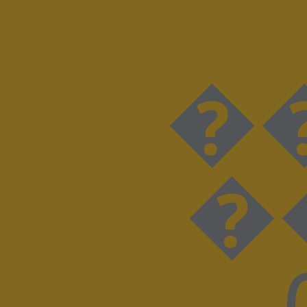
���D���I���N���
��