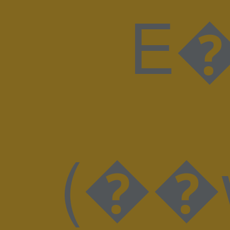
E�H I��J�8ɫ�
(��