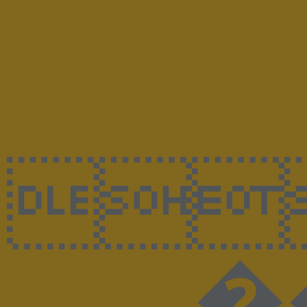

��@��0�^���UڊҒ�-r+^�5��tEM