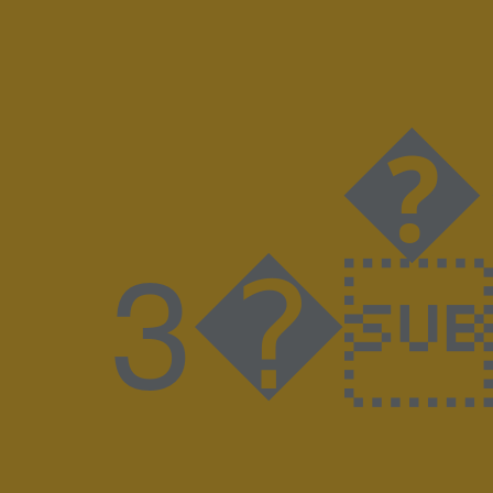
����
����3�J����8BIM!WAdobe PhotoshopAdobe Photoshop 20238BIMuZ%GKLUDI-LUMA_17SP0300_quer_V00M KludiLuma DesignspiegelSpiegelx �� �ICC_PROFILE �mntrRGB XYZ �$acsp���-����n^��o&�descDybXYZ�bTRC� gTRC� rTRC� dmdd ��gXYZ hlumi |meas �$bkpt �rXYZ