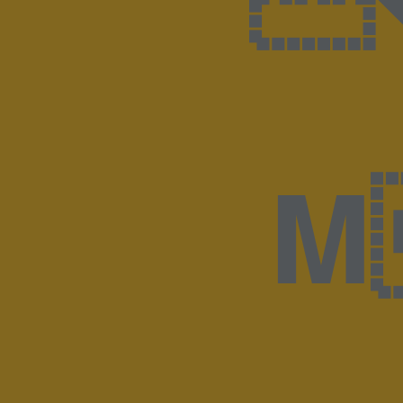
M�mD8��!p��ݽ<��խdQZ�X�.\