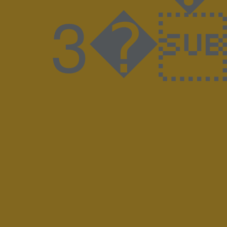
����3�J����8BIM!WAdobe PhotoshopAdobe Photoshop 20238BIMuZ%GKLUDI-LUMA_17SP0300_quer_V00M KludiLuma DesignspiegelSpiegelx �� �ICC_PROFILE �mntrRGB XYZ �$acsp���-����n^��o&�descDybXYZ�bTRC� gTRC� rTRC� dmdd ��gXYZ hlumi |meas �$bkpt �rXYZ