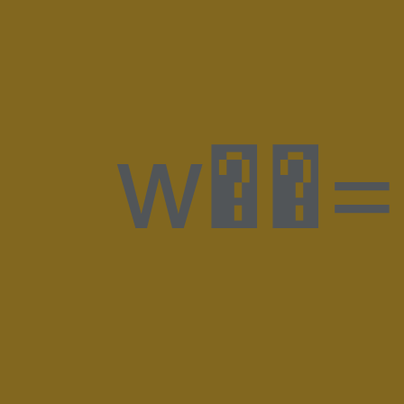
w��=�;�w�G���ڞ�-�.`4%� j�0 h@Z�m@���5́�2��k� � s����4�3"��H)?)2�T4D5�и��=H