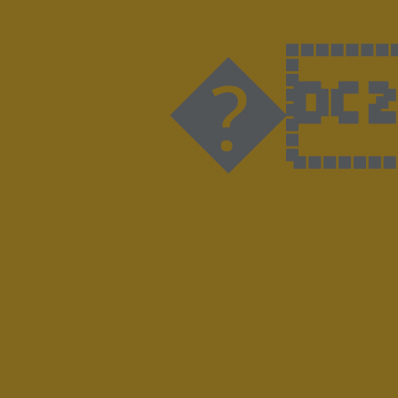
��'h��-I�wv