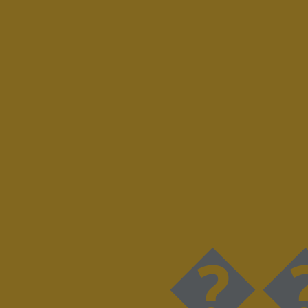
���D���I���N���