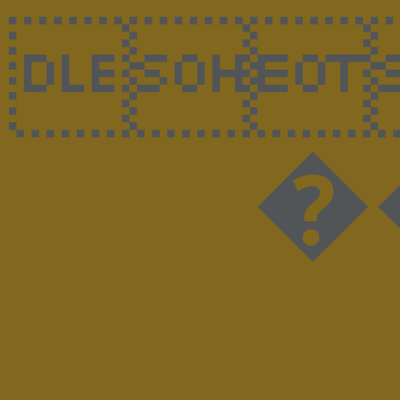

��@��0�^���UڊҒ�-r+^�5��tEM