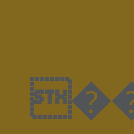
����