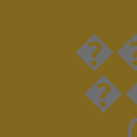
���D���I���N���
��