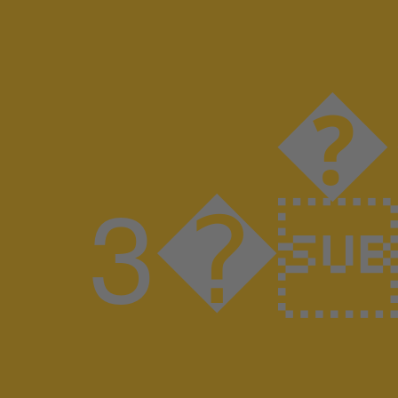
����
����3�J����8BIM!WAdobe PhotoshopAdobe Photoshop 20238BIMuZ%GKLUDI-LUMA_17SP0300_quer_V00M KludiLuma DesignspiegelSpiegelx �� �ICC_PROFILE �mntrRGB XYZ �$acsp���-����n^��o&�descDybXYZ�bTRC� gTRC� rTRC� dmdd ��gXYZ hlumi |meas �$bkpt �rXYZ