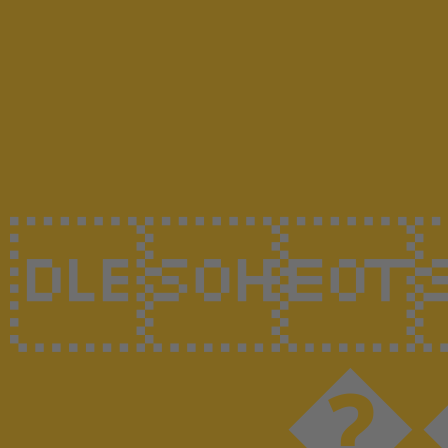

��@��0�^���UڊҒ�-r+^�5��tEM