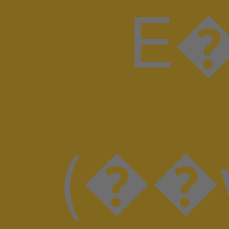
E�H I��J�8ɫ�
(��