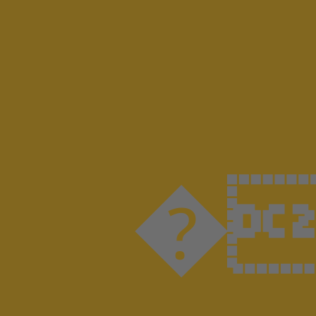
��'h��-I�wv