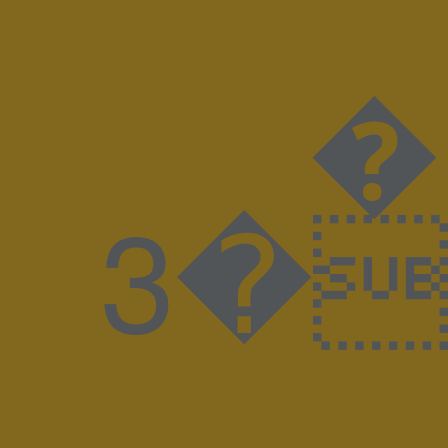
����
����3�J����8BIM!WAdobe PhotoshopAdobe Photoshop 20238BIMuZ%GKLUDI-LUMA_17SP0300_quer_V00M KludiLuma DesignspiegelSpiegelx �� �ICC_PROFILE �mntrRGB XYZ �$acsp���-����n^��o&�descDybXYZ�bTRC� gTRC� rTRC� dmdd ��gXYZ hlumi |meas �$bkpt �rXYZ