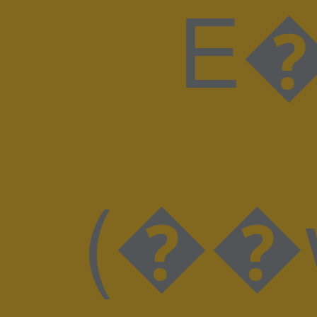
E�H I��J�8ɫ�
(��