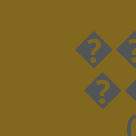
���D���I���N���
��