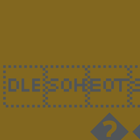

��@��0�^���UڊҒ�-r+^�5��tEM